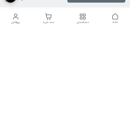
خانه
دسته‌بندی
سبد خرید
پروفایل
دسترسی سریع
تماس با ما
شکایات
درباره ما
قوانین و مقررات
سیاست حریم خصوصی
هفت روز هفته ، ۲۴ ساعت شبانه‌روز پاسخگوی شما هستیم
09360754545