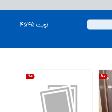
نوبت 4545
%
11
%
7